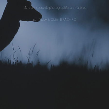
Livre artistique de photographies animalières
par Teddy & Didier BRACARD